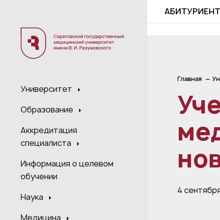
;
АБИТУРИЕН
Главная
Ун
Университет
Уч
Образование
ме
Аккредитация
специалиста
нов
Информация о целевом
обучении
4 сентябр
Наука
Медицина