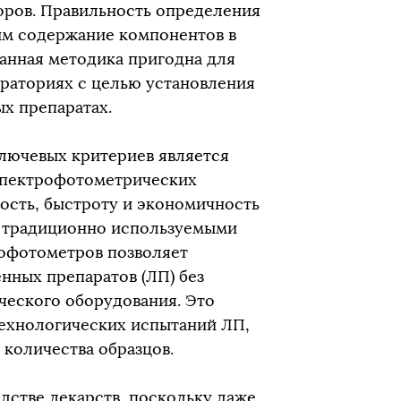
оров. Правильность определения
им содержание компонентов в
Данная методика пригодна для
ораториях с целью установления
х препаратах.
лючевых критериев является
 спектрофотометрических
ость, быстроту и экономичность
, традиционно используемыми
рофотометров позволяет
нных препаратов (ЛП) без
ческого оборудования. Это
ехнологических испытаний ЛП,
 количества образцов.
одстве лекарств, поскольку даже