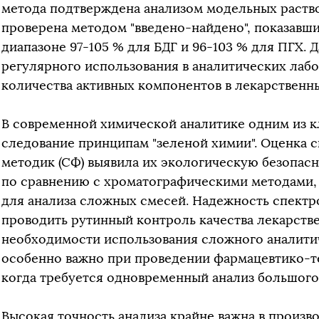
метода подтверждена анализом модельных раств
проверена методом "введено-найдено", показавш
диапазоне 97-105 % для БДГ и 96-103 % для ПГХ. 
регулярного использования в аналитических лаб
количества активных компонентов в лекарственны
В современной химической аналитике одним из к
следование принципам "зеленой химии". Оценка
методик (СФ) выявила их экологическую безопасн
по сравнению с хроматографическими методами
для анализа сложных смесей. Надежность спект
проводить рутинный контроль качества лекарстве
необходимости использования сложного аналити
особенно важно при проведении фармацевтико-т
когда требуется одновременный анализ большого
Высокая точность анализа крайне важна в произв