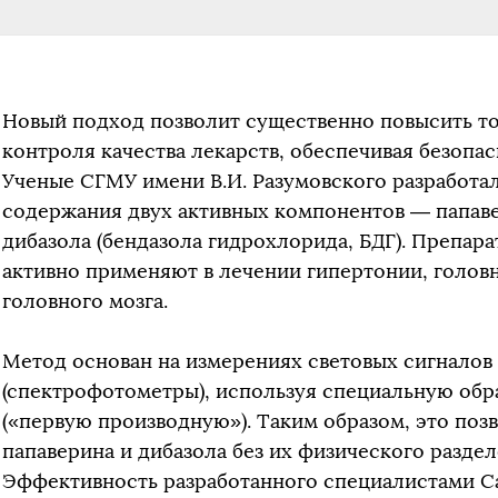
Новый подход позволит существенно повысить т
контроля качества лекарств, обеспечивая безопас
Ученые СГМУ имени В.И. Разумовского разработа
содержания двух активных компонентов — папаве
дибазола (бендазола гидрохлорида, БДГ). Препар
активно применяют в лечении гипертонии, головн
головного мозга.
Метод основан на измерениях световых сигнало
(спектрофотометры), используя специальную об
(«первую производную»). Таким образом, это поз
папаверина и дибазола без их физического раздел
Эффективность разработанного специалистами С