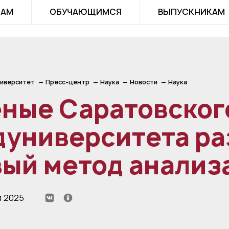
ТАМ
ОБУЧАЮЩИМСЯ
ВЫПУСКНИКАМ
иверситет
Пресс-центр
Наука
Новости
Наука
еные Саратовског
дуниверситета ра
ый метод анализ
я 2025