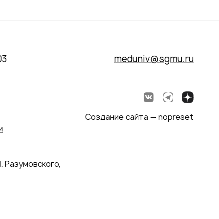
03
meduniv@sgmu.ru
Создание сайта — nopreset
и
. Разумовского,