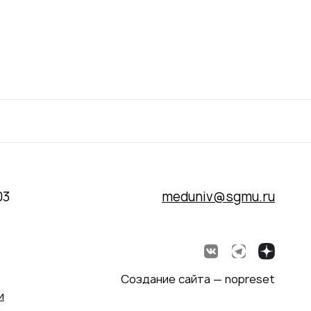
03
meduniv@sgmu.ru
Создание сайта — nopreset
и