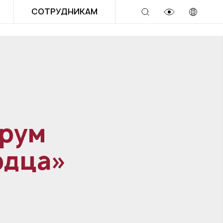
СОТРУДНИКАМ
орум
рдца»