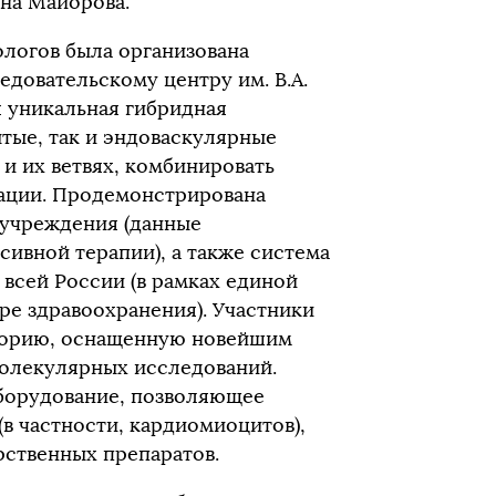
на Майорова.
логов была организована
довательскому центру им. В.А.
я уникальная гибридная
тые, так и эндоваскулярные
 и их ветвях, комбинировать
рации. Продемонстрирована
 учреждения (данные
сивной терапии), а также система
всей России (в рамках единой
е здравоохранения). Участники
аторию, оснащенную новейшим
молекулярных исследований.
борудование, позволяющее
(в частности, кардиомиоцитов),
ственных препаратов.