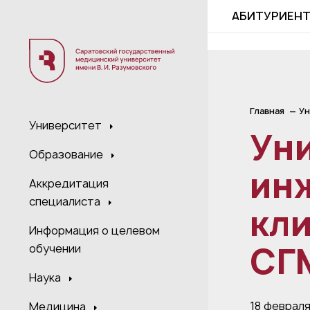
;
АБИТУРИЕН
Главная
Ун
Университет
Ун
Образование
ин
Аккредитация
специалиста
кли
Информация о целевом
СГ
обучении
Наука
18 феврал
Медицина