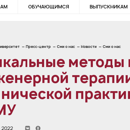
ТАМ
ОБУЧАЮЩИМСЯ
ВЫПУСКНИКАМ
иверситет
Пресс-центр
Сми о нас
Новости
Сми о нас
икальные методы 
женерной терапии
нической практи
МУ
я 2022