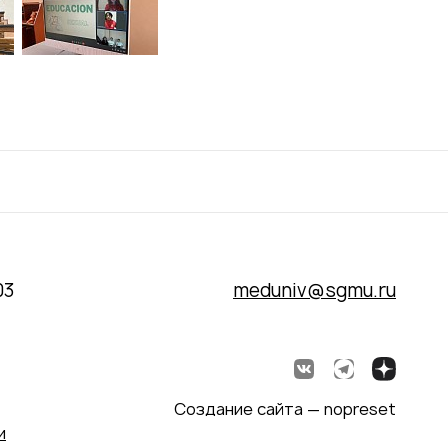
03
meduniv@sgmu.ru
Создание сайта — nopreset
и