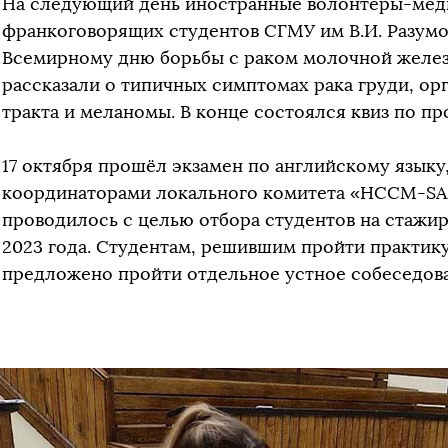
На следующий день иностранные волонтёры-мед
франкоговорящих студентов СГМУ им В.И. Разум
Всемирному дню борьбы с раком молочной желез
рассказали о типичных симптомах рака груди, о
тракта и меланомы. В конце состоялся квиз по п
17 октября прошёл экзамен по английскому языку
координаторами локального комитета «HCCM-S
проводилось с целью отбора студентов на стажир
2023 года. Студентам, решившим пройти практику
предложено пройти отдельное устное собеседова