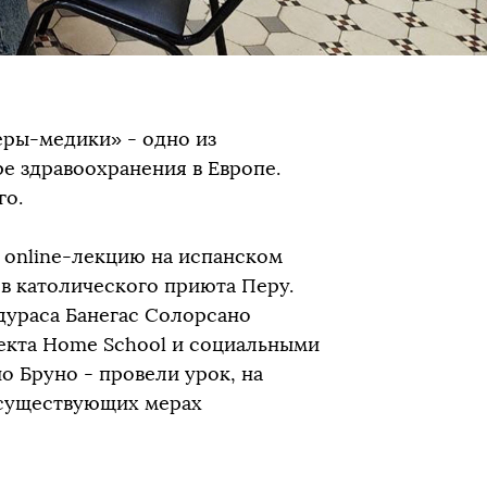
ры-медики» - одно из
е здравоохранения в Европе.
го.
 onlinе-лекцию на испанском
в католического приюта Перу.
дураса Банегас Солорсано
екта Home School и социальными
 Бруно - провели урок, на
 существующих мерах