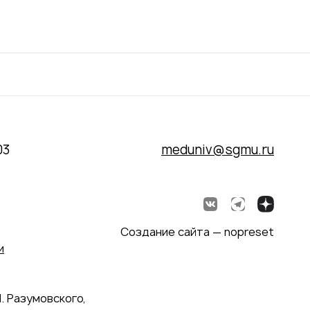
03
meduniv@sgmu.ru
Создание сайта — nopreset
и
. Разумовского,