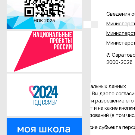
Сведения о
Министерст
Министерст
Министерст
© Саратовс
2000‑2026
Даю согласие на обработку персональных данных
Продолжая использовать наш сайт, Вы даете согласие
и версия Браузера; тип устройства и разрешение его 
Браузер; какие страницы открывает и на какие кнопк
проведения статистических исследований (в том числ
(требование ФЗ №152 ч. (9) "Согласие субъекта пер