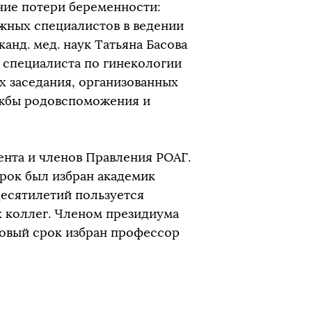
ние потери беременности:
ежных специалистов в ведении
анд. мед. наук Татьяна Басова
о специалиста по гинекологии
х заседания, организованных
жбы родовспоможения и
ента и членов Правления РОАГ.
рок был избран академик
десятилетий пользуется
 коллег. Членом президиума
новый срок избран профессор