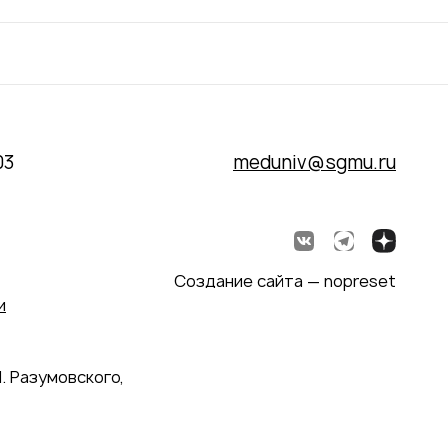
03
meduniv@sgmu.ru
Создание сайта — nopreset
и
. Разумовского,