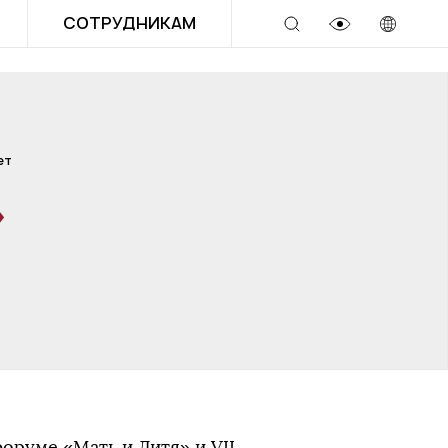
СОТРУДНИКАМ
ет
»
оруме «Мать и Дитя» и VII