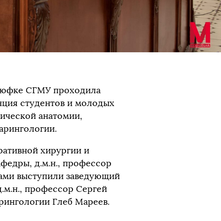
 Мюфке СГМУ проходила
ция студентов и молодых
ической анатомии,
арингологии.
ативной хирургии и
федры, д.м.н., профессор
вами выступили заведующий
.м.н., профессор Сергей
рингологии Глеб Мареев.