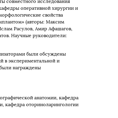
ты совместного исследования
кафедры оперативной хирургии и
морфологические свойства
мплантом» (авторы: Максим
слам Расулов, Амир Афашагов,
атов. Научные руководители:
анизаторами были обсуждены
й в экспериментальной и
 были награждены
пографической анатомии, кафедра
ии, кафедра оториноларингологии