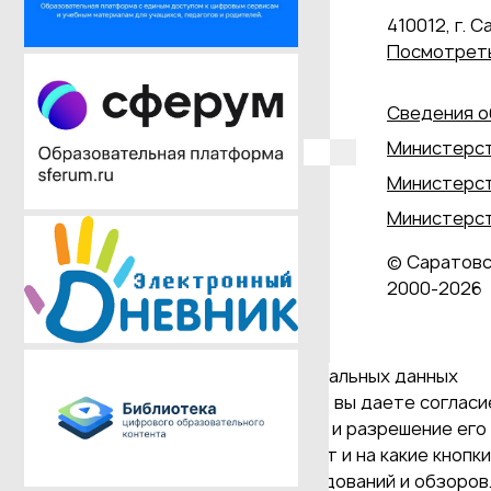
410012, г. С
Посмотреть
Сведения о
Министерст
Министерст
Министерст
© Саратовс
2000‑2026
Даю согласие на обработку персональных данных
Продолжая использовать наш сайт, вы даете согласие
и версия Браузера; тип устройства и разрешение его 
Браузер; какие страницы открывает и на какие кнопк
проведения статистических исследований и обзоров. 