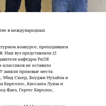
тие в международных
ратурном конкурсе, проходившем
. Наш вуз представляли 12
давателя кафедры РиЛЯ
в-классиков не оставило
 заняли призовые места:
, Эбид Сахер, Боуджи Нухайла и
и Киреллос, Киссанга Луиза и
ед Фаез, Гергес Киролос,