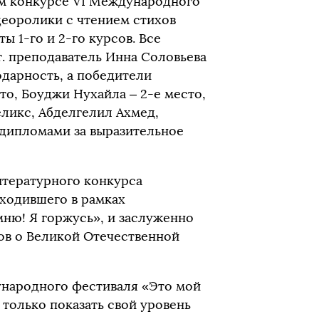
ом конкурсе VI Международного
деоролики с чтением стихов
 1-го и 2-го курсов. Все
т. преподаватель Инна Соловьева
дарность, а победители
то, Боуджи Нухайла – 2-е место,
еликс, Абделгелил Ахмед,
 дипломами за выразительное
итературного конкурса
ходившего в рамках
ню! Я горжусь», и заслуженно
ов о Великой Отечественной
ународного фестиваля «Это мой
 только показать свой уровень