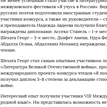
Не менее успешным стало участие в литературн
межвузовского фестиваля «Я учусь в России». Ви
русских поэтов подготовили иностранные студенты
участники конкурса, а также их руководители – с
и преподаватель Надежда Авдеева получили благо
награждены дипломами: Ассеко Станель – 1-е мес
Шехата Георг – 3-е место, Дхифет Амени, Ндуа Ф
Абдалла Осама, Абдаллазиз Мохамед награждены
чтение.
Шехата Георг стал самым опытным участником л
«Литература Великой Отечественной войны», про
международного проекта-конкурса чтецов «Я пом
получил диплом 3-й степени за декламацию стих
войне.
Интересный опыт получили участники VIII Межд
родной язык!». Им представилась возможность не