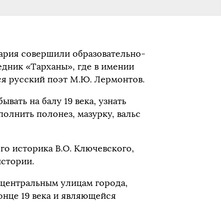
ария совершили образовательно-
едник «Тарханы», где в имении
ся русский поэт М.Ю. Лермонтов.
вать на балу 19 века, узнать
полнить полонез, мазурку, вальс
о историка В.О. Ключевского,
истории.
 центральным улицам города,
онце 19 века и являющейся