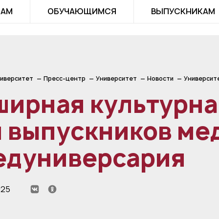
ТАМ
ОБУЧАЮЩИМСЯ
ВЫПУСКНИКАМ
иверситет
Пресс-центр
Университет
Новости
Университ
ширная культурна
я выпускников ме
едуниверсария
025