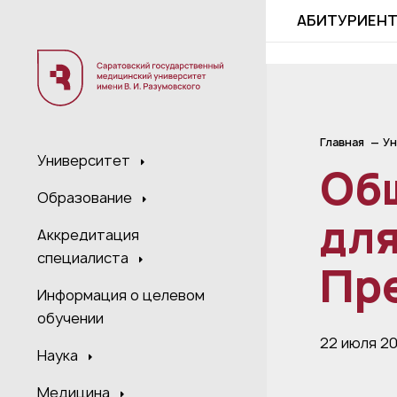
;
АБИТУРИЕН
Главная
Ун
Университет
Об
Образование
дл
Аккредитация
специалиста
Пр
Информация о целевом
обучении
22 июля 2
Наука
Медицина