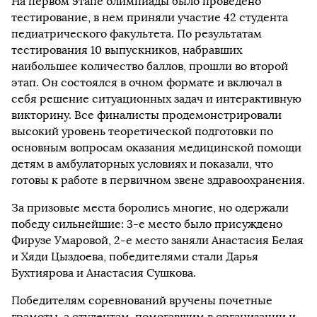
На первом этапе олимпиады было проведено
тестирование, в нем приняли участие 42 студента
педиатрического факультета. По результатам
тестирования 10 выпускников, набравших
наибольшее количество баллов, прошли во второй
этап. Он состоялся в очном формате и включал в
себя решение ситуационных задач и интерактивную
викторину. Все финалисты продемонстрировали
высокий уровень теоретической подготовки по
основным вопросам оказания медицинской помощи
детям в амбулаторных условиях и показали, что
готовы к работе в первичном звене здравоохранения.
За призовые места боролись многие, но одержали
победу сильнейшие: 3-е место было присуждено
Фирузе Умаровой, 2-е место заняли Анастасия Белая
и Хяди Цыздоева, победителями стали Дарья
Бухтиярова и Анастасия Сушкова.
Победителям соревнований вручены почетные
грамоты, а студентам, помогавшим в организации и