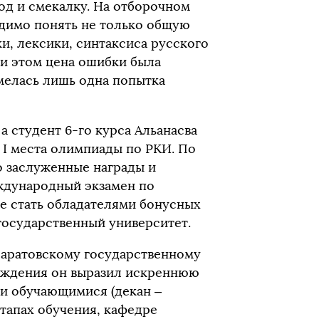
д и смекалку. На отборочном
одимо понять не только общую
и, лексики, синтаксиса русского
ри этом цена ошибки была
мелась лишь одна попытка
а студент 6-го курса Альанасва
 I места олимпиады по РКИ. По
о заслуженные награды и
ждународный экзамен по
же стать обладателями бонусных
государственный университет.
Саратовскому государственному
аждения он выразил искреннюю
ми обучающимися (декан –
этапах обучения, кафедре