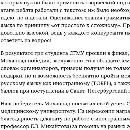
которых нужно было применить творческий подхо
этапе ребята работали с текстом: им было необх
идею, но и детали. Оценивались знания грамматик
языка по принципу «от простого к сложному». П
довольно высокой, ведь у каждого конкурсанта и
ответить на вопрос!
В результате три студента СГМУ прошли в финал, 
Моханнад победил, заслуженно став обладателем
словам организаторов, призеры получат не тольк
подарки, но и возможность бесплатно пройти ме
русскому языку как иностранному (TORFL), а так
баллов при поступлении в Санкт-Петербургский 
Наш победитель Моханнад посвятил свой успех 
медицинскому университету. На церемонии нагр
благодарность деканату по работе с иностранны
профессор Е.В. Михайлова) за помощь на разных 