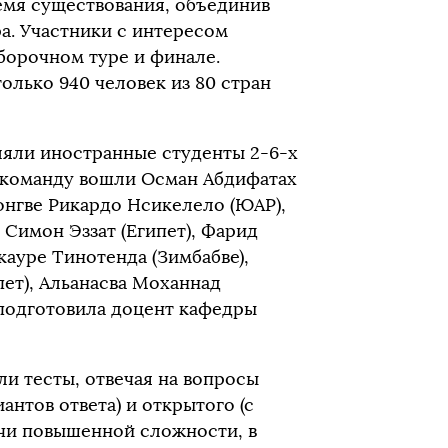
емя существования, объединив
ра. Участники с интересом
тборочном туре и финале.
олько 940 человек из 80 стран
ляли иностранные студенты 2-6-х
В команду вошли Осман Абдифатах
онгве Рикардо Нсикелело (ЮАР),
 Симон Эззат (Египет), Фарид
кауре Тинотенда (Зимбабве),
пет), Альанасва Моханнад
 подготовила доцент кафедры
и тесты, отвечая на вопросы
антов ответа) и открытого (с
ачи повышенной сложности, в