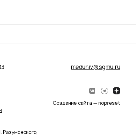
03
meduniv@sgmu.ru
Создание сайта — nopreset
и
. Разумовского,