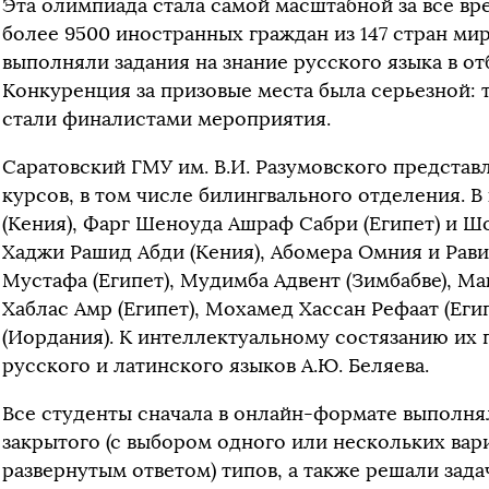
Эта олимпиада стала самой масштабной за все вр
более 9500 иностранных граждан из 147 стран ми
выполняли задания на знание русского языка в о
Конкуренция за призовые места была серьезной: т
стали финалистами мероприятия.
Саратовский ГМУ им. В.И. Разумовского представ
курсов, в том числе билингвального отделения. 
(Кения), Фарг Шеноуда Ашраф Сабри (Египет) и Ш
Хаджи Рашид Абди (Кения), Абомера Омния и Рави
Мустафа (Египет), Мудимба Адвент (Зимбабве), Ма
Хаблас Амр (Египет), Мохамед Хассан Рефаат (Еги
(Иордания). К интеллектуальному состязанию их
русского и латинского языков А.Ю. Беляева.
Все студенты сначала в онлайн-формате выполнял
закрытого (с выбором одного или нескольких вари
развернутым ответом) типов, а также решали зад