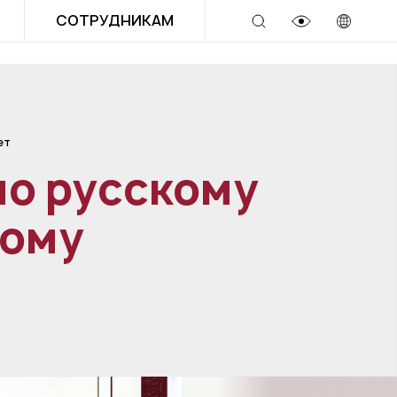
СОТРУДНИКАМ
ет
о русскому
ному