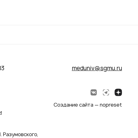
03
meduniv@sgmu.ru
Создание сайта — nopreset
и
. Разумовского,