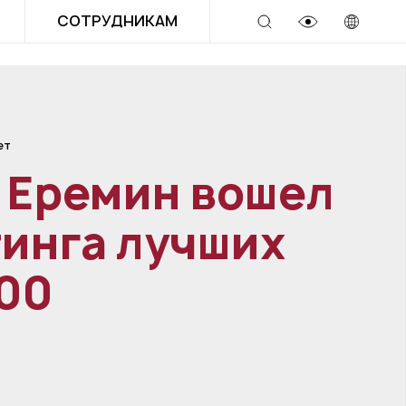
СОТРУДНИКАМ
ет
 Еремин вошел
тинга лучших
100