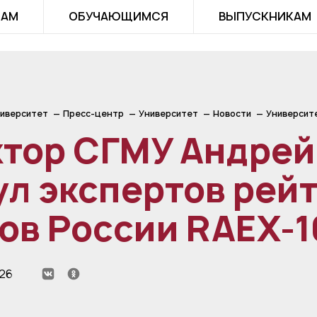
ТАМ
ОБУЧАЮЩИМСЯ
ВЫПУСКНИКАМ
иверситет
Пресс-центр
Университет
Новости
Университ
ктор СГМУ Андрей
ул экспертов рей
ов России RAEX-
026