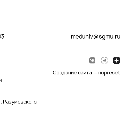
03
meduniv@sgmu.ru
Создание сайта — nopreset
и
. Разумовского,