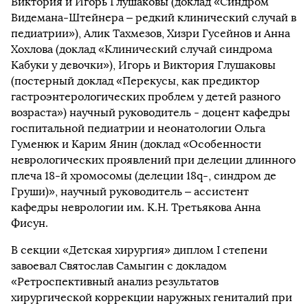
Виктория и Игорь Глушаковы (доклад «Синдром
Видемана-Штейнера – редкий клинический случай в
педиатрии»), Алик Тахмезов, Хизри Гусейнов и Анна
Хохлова (доклад «Клинический случай синдрома
Кабуки у девочки»), Игорь и Виктория Глушаковы
(постерный доклад «Перекусы, как предиктор
гастроэнтерологических проблем у детей разного
возраста») научный руководитель - доцент кафедры
госпитальной педиатрии и неонатологии Ольга
Гуменюк и Карим Янин (доклад «Особенности
неврологических проявлений при делеции длинного
плеча 18-й хромосомы (делеции 18q-, синдром де
Груши)», научный руководитель – ассистент
кафедры неврологии им. К.Н. Третьякова Анна
Фисун.
В секции «Детская хирургия» диплом I степени
завоевал Святослав Самыгин с докладом
«Ретроспективный анализ результатов
хирургической коррекции наружных гениталий при