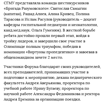
СГМУ представляла команда шестикурсников
«Бригада Разумовского»: Святослав Самыгин
(капитан), Рашад Алиев, Алина Кривец, Полина
Тарасова и Ислам Расулов (руководитель – доцент
кафедры госпитальной педиатрии и неонатологии,
канд.мед.наук. Ольга Гуменюк). В жесткой борьбе
ребята достойно прошли первый этап, войдя в
тройку лидеров, и завершили свое участие в
Олимпиаде полным триумфом, победив в
номинации «Виртуозы пропедевтики» и завоевав в
общекомандном зачете 2 место.
Участники Форума благодарят своих руководителей,
всех преподавателей, принимавших участие в
подготовке к мероприятию, декана педиатрического
факультета Андрея Аверьянова, проректора по
учебной работе Ирину Бугаеву, проректора по
научной работе Александра Федонникова и ректора
Андрея Еремина за организацию поездки.