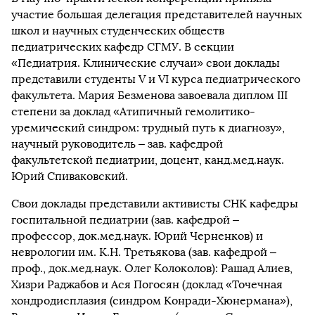
участие большая делегация представителей научных
школ и научных студенческих обществ
педиатрических кафедр СГМУ. В секции
«Педиатрия. Клинические случаи» свои доклады
представили студенты V и VI курса педиатрического
факультета. Мария Безменова завоевала диплом III
степени за доклад «Атипичный гемолитико-
уремический синдром: трудный путь к диагнозу»,
научный руководитель – зав. кафедрой
факультетской педиатрии, доцент, канд.мед.наук.
Юрий Спиваковский.
Свои доклады представили активисты СНК кафедры
госпитальной педиатрии (зав. кафедрой –
профессор, док.мед.наук. Юрий Черненков) и
неврологии им. К.Н. Третьякова (зав. кафедрой –
проф., док.мед.наук. Олег Колоколов): Рашад Алиев,
Хизри Раджабов и Ася Погосян (доклад «Точечная
хондродисплазия (синдром Конради-Хюнермана»),