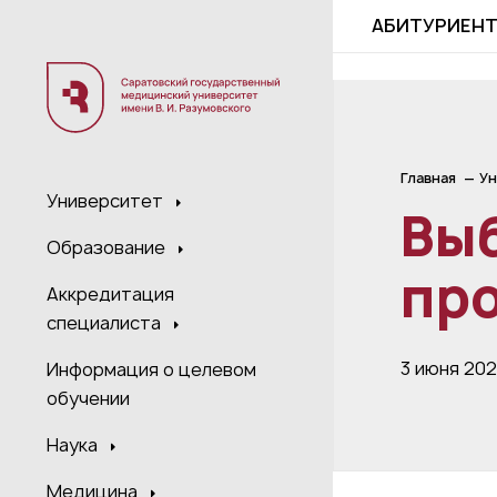
;
АБИТУРИЕН
Главная
Ун
Университет
Вы
Образование
про
Аккредитация
специалиста
3 июня 20
Информация о целевом
обучении
Наука
Медицина