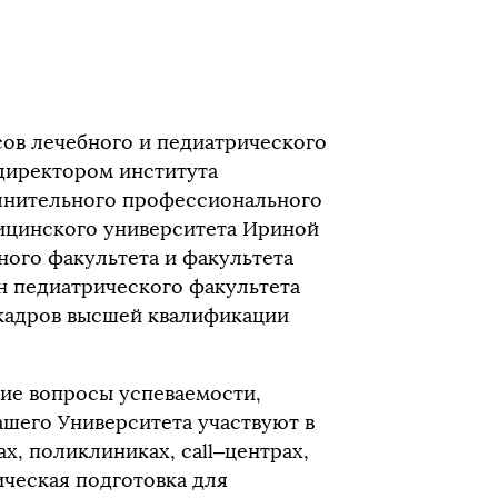
сов лечебного и педиатрического
 директором института
лнительного профессионального
ицинского университета Ириной
ного факультета и факультета
н педиатрического факультета
 кадров высшей квалификации
ие вопросы успеваемости,
ашего Университета участвуют в
х, поликлиниках, сall–центрах,
ческая подготовка для