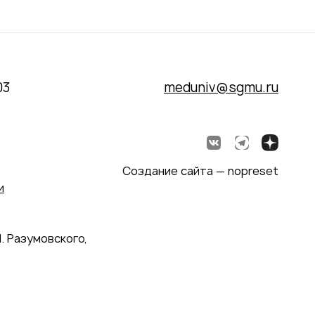
03
meduniv@sgmu.ru
Создание сайта — nopreset
и
. Разумовского,