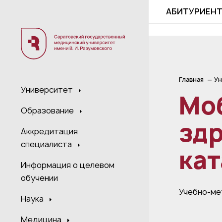
;
АБИТУРИЕН
Главная
Ун
Университет
Мо
Образование
зд
Аккредитация
специалиста
ка
Информация о целевом
обучении
Учебно-ме
Наука
Медицина