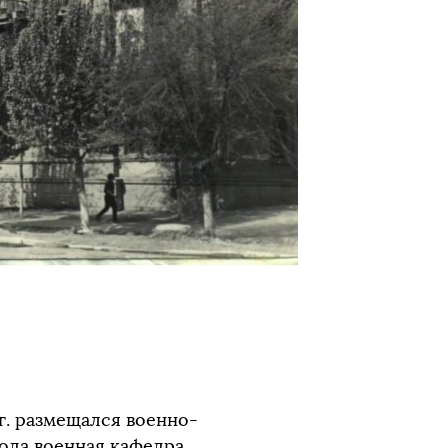
гг. размещался военно-
ода военная кафедра