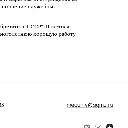
выполнение служебных
обретатель СССР“. Почетная
 многолетнюю хорошую работу.
03
meduniv@sgmu.ru