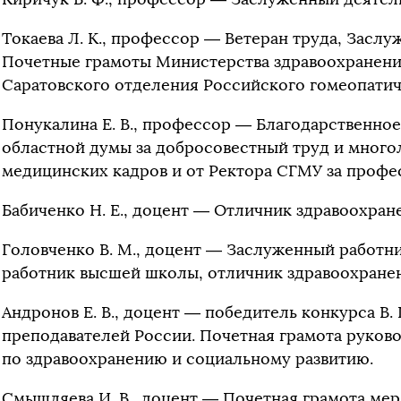
Токаева Л. К., профессор — Ветеран труда, Засл
Почетные грамоты Министерства здравоохранени
Саратовского отделения Российского гомеопатич
Понукалина Е. В., профессор — Благодарственное
областной думы за добросовестный труд и много
медицинских кадров и от Ректора СГМУ за профе
Бабиченко Н. Е., доцент — Отличник здравоохран
Головченко В. М., доцент — Заслуженный работн
работник высшей школы, отличник здравоохране
Андронов Е. В., доцент — победитель конкурса В
преподавателей России. Почетная грамота руков
по здравоохранению и социальному развитию.
Смышляева И. В., доцент — Почетная грамота мера 