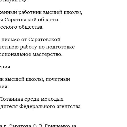
уженный работник высшей школы,
я Саратовской области.
еского общества.
 письмо от Саратовской
летнюю работу по подготовке
ссиональное мастерство.
ения.
ик высшей школы, почетный
ния.
. Потанина среди молодых
одителя Федерального агентства
г. Саратова О. В. Грищенко за