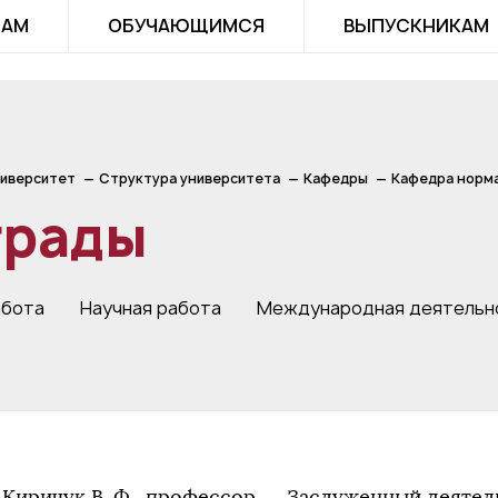
ТАМ
ОБУЧАЮЩИМСЯ
ВЫПУСКНИКАМ
иверситет
Структура университета
Кафедры
Кафедра норма
грады
абота
Научная работа
Международная деятельн
Киричук В. Ф., профессор — Заслуженный деятел