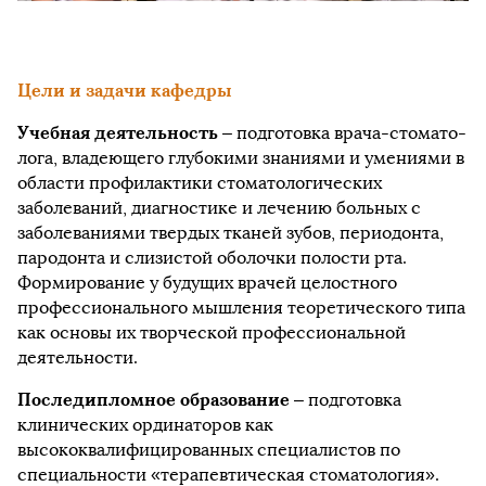
Цели и задачи кафедры
Учебная деятельность
– под­го­тов­ка вра­ча-сто­ма­то­
ло­га, вла­дею­ще­го глу­бо­кими зна­ния­ми и уме­ни­ями в
об­лас­ти про­фи­лак­ти­ки стоматологических
заболеваний, диагностике и лечению больных с
заболеваниями твердых тканей зубов, периодонта,
пародонта и слизистой оболочки полости рта.
Формирование у будущих врачей целостного
профессионального мышления теоретического типа
как основы их творческой профессиональной
деятельности.
Последипломное образование
– подготовка
клинических ординаторов как
высококвалифицированных специалистов по
специальности «терапевтическая стоматология».