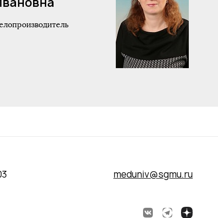
Ивановна
елопроизводитель
03
meduniv@sgmu.ru