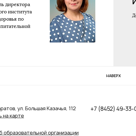
ль директора
ого института
Д
доровья по
спитательной
НАВЕРХ
аратов, ул. Большая Казачья, 112
+7 (8452) 49-33-
 на карте
б образовательной организации