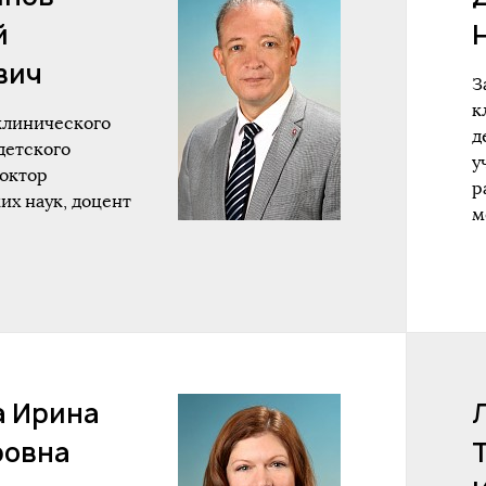
й
вич
З
к
клинического
д
детского
у
доктор
р
х наук, доцент
м
а Ирина
ровна