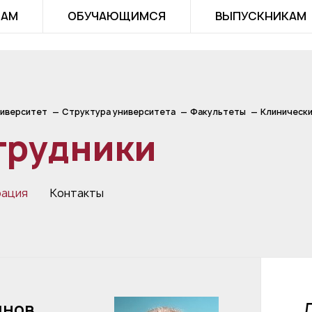
ТАМ
ОБУЧАЮЩИМСЯ
ВЫПУСКНИКАМ
иверситет
Структура университета
Факультеты
Клинически
трудники
рация
Контакты
янов