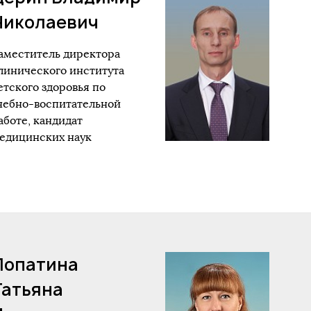
Николаевич
аместитель директора
линического института
етского здоровья по
чебно-воспитательной
аботе, кандидат
едицинских наук
Лопатина
Татьяна