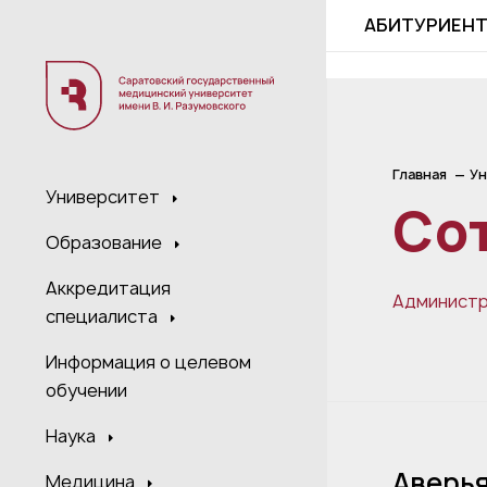
;
АБИТУРИЕН
Главная
Ун
Университет
Со
Образование
Аккредитация
Админист
специалиста
Информация о целевом
обучении
Наука
Аверь
Медицина