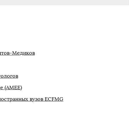
нтов-Медиков
тологов
е (AMEE)
ностранных вузов ECFMG