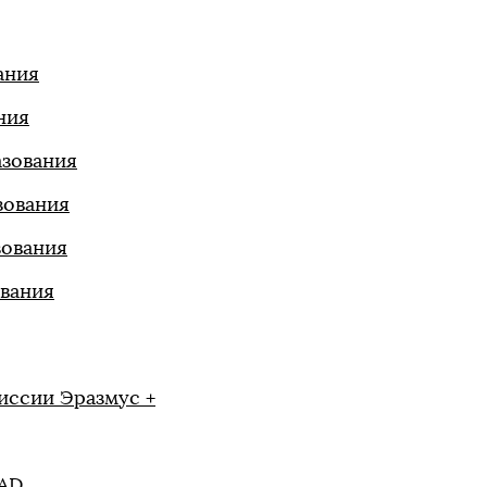
ания
ния
азования
зования
зования
ования
иссии Эразмус +
AAD