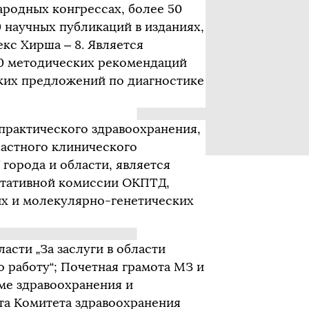
ародных конгрессах, более 50
0 научных публикаций в изданиях,
екс Хирша – 8. Является
10 методических рекомендаций
ских предложений по диагностике
практического здравоохранения,
ластного клинического
города и области, является
ьтативной комиссии ОКПТД,
х и молекулярно-генетических
сти „За заслуги в области
работу“; Почетная грамота МЗ и
ме здравоохранения и
та Комитета здравоохранения