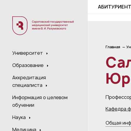
;
АБИТУРИЕН
Главная
Ун
Университет
Сал
Образование
Юр
Аккредитация
специалиста
Профессо
Информация о целевом
обучении
Кафедра ф
Наука
Общая ин
Медицина