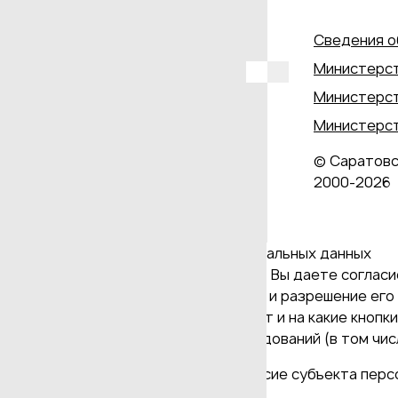
Сведения о
Министерст
Министерст
Министерст
© Саратовс
2000‑2026
Даю согласие на обработку персональных данных
Продолжая использовать наш сайт, Вы даете согласие
и версия Браузера; тип устройства и разрешение его 
Браузер; какие страницы открывает и на какие кнопк
проведения статистических исследований (в том числ
(требование ФЗ №152 ч. (9) "Согласие субъекта пер