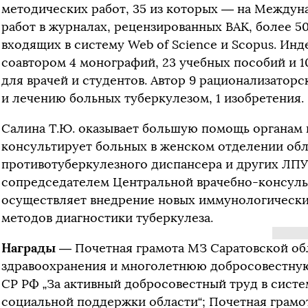
методических работ, 35 из которых — на Междун
работ в журналах, рецензированных ВАК, более 5
входящих в систему Web of Science и Scopus. Инд
соавтором 4 монографий, 23 учебных пособий и 
для врачей и студентов. Автор 9 рационализатор
и лечению больных туберкулезом, 1 изобретения.
Салина Т.Ю. оказывает большую помощь органам 
консультирует больных в женском отделении об
противотуберкулезного диспансера и других ЛПУ 
сопредседателем Центральной врачебно-консул
осуществляет внедрение новых иммунологически
методов диагностики туберкулеза.
Награды
— Почетная грамота МЗ Саратовской обла
здравоохранения и многолетнюю добросовестную 
СР РФ „За активный добросовестный труд в систе
социальной поддержки области“; Почетная грамо