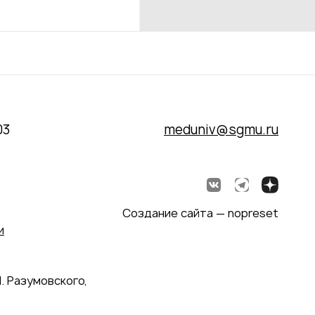
03
meduniv@sgmu.ru
Создание сайта — nopreset
и
. Разумовского,