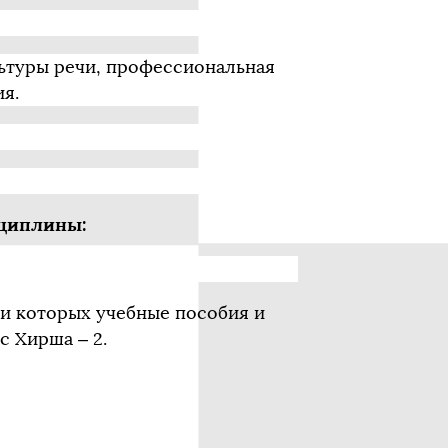
льтуры речи, профессиональная
ия.
сциплины:
еди которых учебные пособия и
с Хирша – 2.