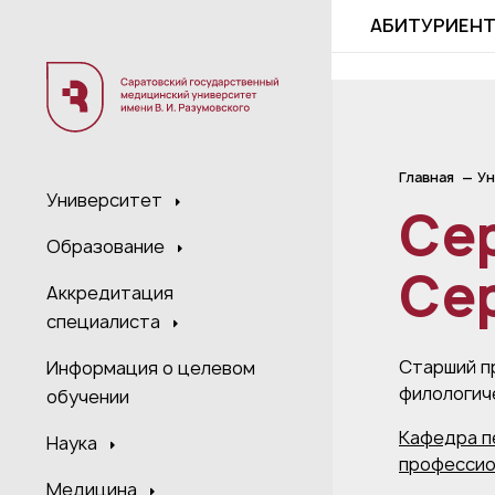
;
АБИТУРИЕН
Главная
Ун
Университет
Се
Образование
Се
Аккредитация
специалиста
Старший п
Информация о целевом
филологич
обучении
Кафедра п
Наука
профессио
Медицина