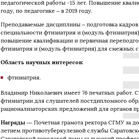
педагогической работы -15 лет. Повышение квали
году, по педагогике – в 2019 году.
Преподаваемые дисциплины – подготовка кадров
специальности фтизиатрия и (модуль фтизиатрия
повышение квалификации и первичная переподго
фтизиатрия и (модуль фтизиатрия) для смежных 
Область научных интересов:
фтизиатрия.
Владимир Николаевич имеет 76 печатных работ. С
фтизиатрии для слушателей постдипломного обра
рационализаторских предложений для органов пр
Награды
— Почетная грамота ректора СГМУ за доб
летием противотуберкулезной службы Саратовско
Саратовской городской думы за высокий професс