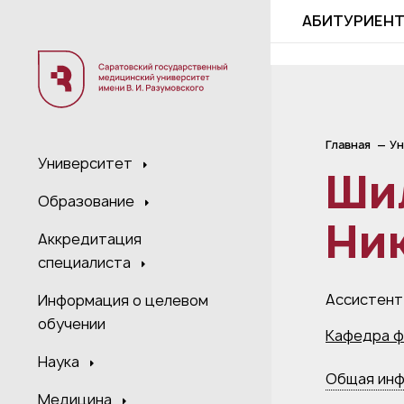
;
АБИТУРИЕН
Главная
Ун
Университет
Ши
Образование
Ни
Аккредитация
специалиста
Ассистент
Информация о целевом
обучении
Кафедра ф
Наука
Общая ин
Медицина