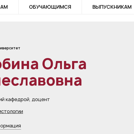
ТАМ
ОБУЧАЮЩИМСЯ
ВЫПУСКНИКАМ
иверситет
бина Ольга
чеславовна
й кафедрой, доцент
истологии
формация