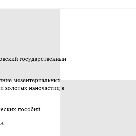
товский государственный
яние мезентериальных
и золотых наночастиц в
ческих пособий.
ы.