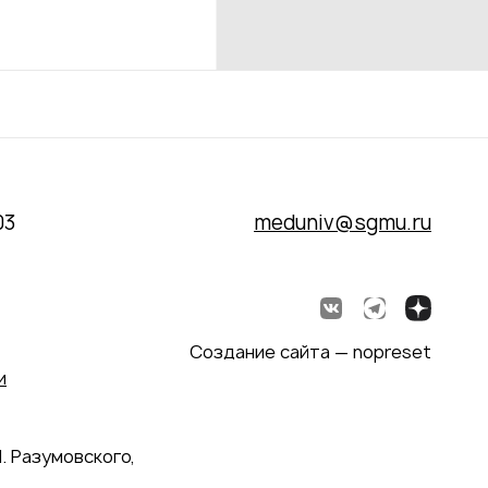
03
meduniv@sgmu.ru
Создание сайта — nopreset
и
. Разумовского,