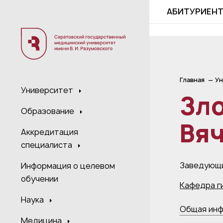
;
АБИТУРИЕН
Главная
Ун
Университет
Зло
Образование
Вя
Аккредитация
специалиста
Заведующи
Информация о целевом
обучении
Кафедра г
Наука
Общая ин
Медицина