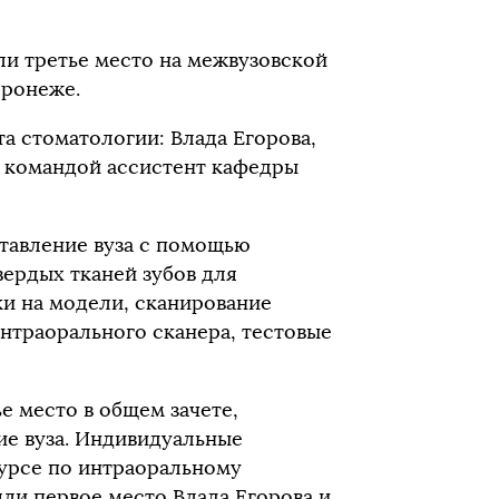
ли третье место на межвузовской
оронеже.
а стоматологии: Влада Егорова,
а командой ассистент кафедры
ставление вуза с помощью
ердых тканей зубов для
и на модели, сканирование
нтраорального сканера, тестовые
е место в общем зачете,
ие вуза. Индивидуальные
курсе по интраоральному
яли первое место Влада Егорова и