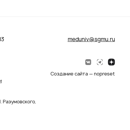
03
meduniv@sgmu.ru
Создание сайта — nopreset
и
. Разумовского,