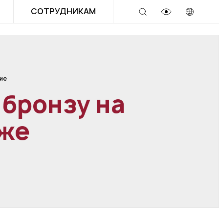
СОТРУДНИКАМ
ие
 бронзу на
еже