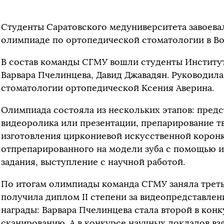
Студенты Саратовского медуниверситета завоева
олимпиаде по ортопедической стоматологии в В
В состав команды СГМУ вошли студенты Институт
Варвара Пчелинцева, Давид Джавадян. Руководил
стоматологии ортопедической Ксения Аверина.
Олимпиада состояла из нескольких этапов: пред
видеоролика или презентации, препарирование тв
изготовления циркониевой искусственной коронк
отпрепарированного на модели зуба с помощью и
задания, выступление с научной работой.
По итогам олимпиады команда СГМУ заняла треть
получила диплом II степени за видеопредставлен
награды: Варвара Пчелинцева стала второй в кон
сканированию. А в конкурсе научных докладов вз