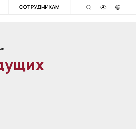
СОТРУДНИКАМ
ие
удущих