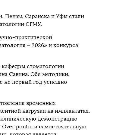
и, Пензы, Саранска и Уфы стали
матологии СГМУ.
аучно-практической
атология – 2026» и конкурса
т кафедры стоматологии
на Савина. Обе методики,
е не первый год успешно
отовления временных
ентной нагрузки на имплантатах.
ю клиническую демонстрацию
 Over pontic и самостоятельную
 up, которая является