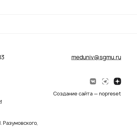
03
meduniv@sgmu.ru
Создание сайта — nopreset
и
. Разумовского,