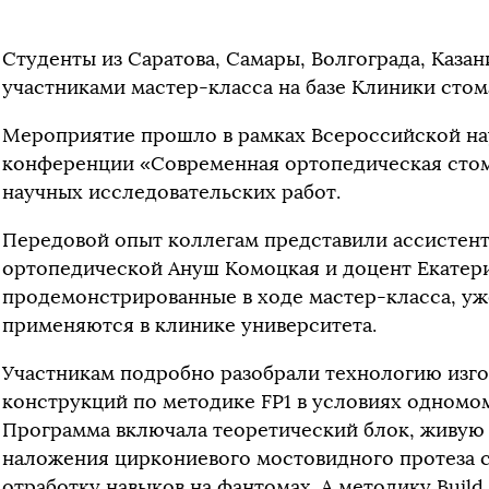
Студенты из Саратова, Самары, Волгограда, Казан
участниками мастер-класса на базе Клиники сто
Мероприятие прошло в рамках Всероссийской н
конференции «Современная ортопедическая стом
научных исследовательских работ.
Передовой опыт коллегам представили ассистен
ортопедической Ануш Комоцкая и доцент Екатери
продемонстрированные в ходе мастер-класса, уж
применяются в клинике университета.
Участникам подробно разобрали технологию изг
конструкций по методике FP1 в условиях одномом
Программа включала теоретический блок, живу
наложения циркониевого мостовидного протеза с
отработку навыков на фантомах. А методику Build