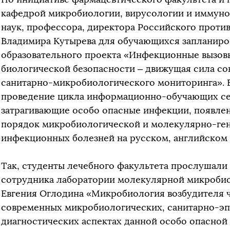
кафедрой микробиологии, вирусологии и иммунол
наук, профессора, директора Российского проти
Владимира Кутырева для обучающихся запланиро
образовательного проекта «Инфекционные вызовы
биологической безопасности – движущая сила с
санитарно-микробиологического мониторинга». В
проведение цикла информационно-обучающих сем
затрагивающие особо опасные инфекции, появле
порядок микробиологической и молекулярно-ген
инфекционных болезней на русском, английском 
Так, студенты лечебного факультета прослушали
сотрудника лаборатории молекулярной микроби
Евгения Оглодина «Микробиология возбудителя ч
современных микробиологических, санитарно-э
диагностических аспектах данной особо опасно