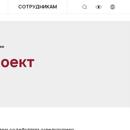
СОТРУДНИКАМ
ие
роект
при содействии заведующего