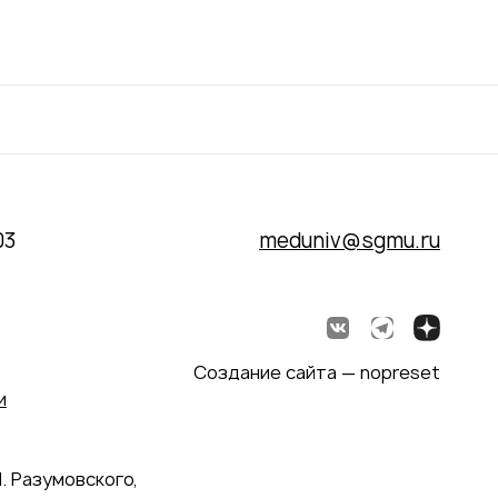
03
meduniv@sgmu.ru
Создание сайта — nopreset
и
. Разумовского,