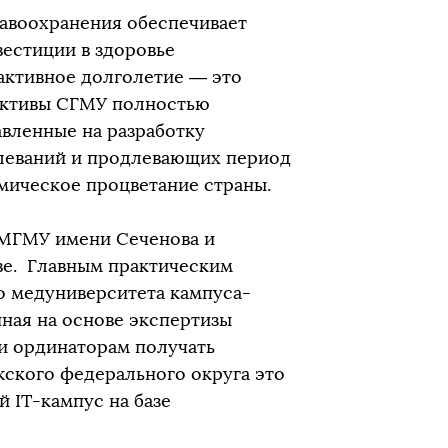
равоохранения обеспечивает
вестиции в здоровье
активное долголетие — это
ективы СГМУ полностью
авленные на разработку
леваний и продлевающих период
мическое процветание страны.
 МГМУ имени Сеченова и
ве. Главным практическим
го медуниверситета кампуса-
нная на основе экспертизы
 и ординаторам получать
ского федерального округа это
 IT-кампус на базе