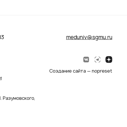
03
meduniv@sgmu.ru
Создание сайта — nopreset
и
. Разумовского,