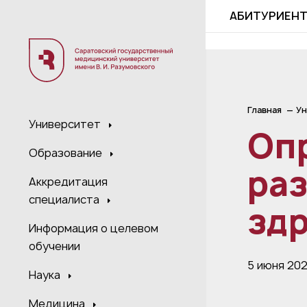
;
АБИТУРИЕН
Главная
Ун
Университет
Оп
Образование
раз
Аккредитация
специалиста
зд
Информация о целевом
обучении
5 июня 20
Наука
Медицина