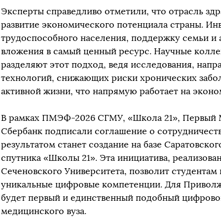
Эксперты справедливо отметили, что отрасль зд
развитие экономического потенциала страны. Ин
трудоспособного населения, поддержку семьи и 
вложения в самый ценный ресурс. Научные колл
разделяют этот подход, ведя исследования, напр
технологий, снижающих риски хронических забо
активной жизни, что напрямую работает на эконо
В рамках ПМЭФ-2026 СГМУ, «Школа 21», Первый
Сбербанк подписали соглашение о сотрудничест
результатом станет создание на базе Саратовско
спутника «Школы 21». Эта инициатива, реализова
Сеченовского Университета, позволит студентам
уникальные цифровые компетенции. Для Приволж
будет первый и единственный подобный цифровой
медицинского вуза.