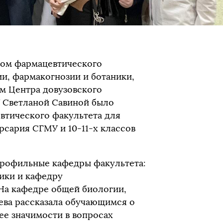
ном фармацевтического
и, фармакогнозии и ботаники,
ом Центра довузовского
У Светланой Савиной
было
втического факультета для
рсария СГМУ и 10-11-х классов
профильные кафедры факультета:
ики и кафедру
На кафедре общей биологии,
ева рассказала обучающимся
о
ее значимости в вопросах