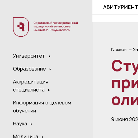
;
АБИТУРИЕН
Главная
Ун
Университет
Ст
Образование
пр
Аккредитация
специалиста
ол
Информация о целевом
обучении
9 июня 20
Наука
Медицина