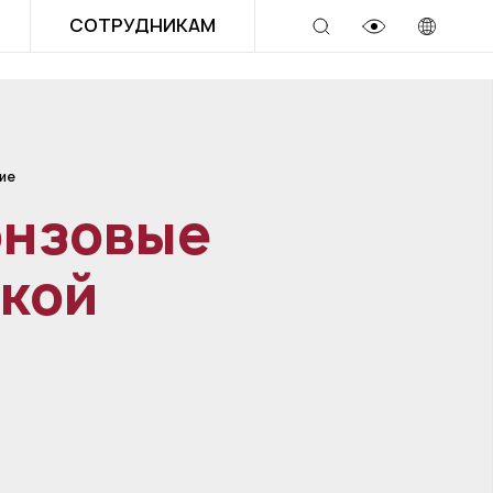
СОТРУДНИКАМ
ие
онзовые
ской