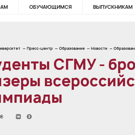
ТАМ
ОБУЧАЮЩИМСЯ
ВЫПУСКНИКАМ
иверситет
Пресс-центр
Образование
Новости
Образован
уденты СГМУ - бр
изеры всероссий
импиады
26