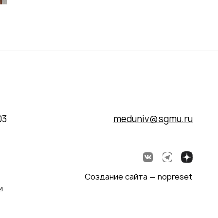
03
meduniv@sgmu.ru
Создание сайта — nopreset
и