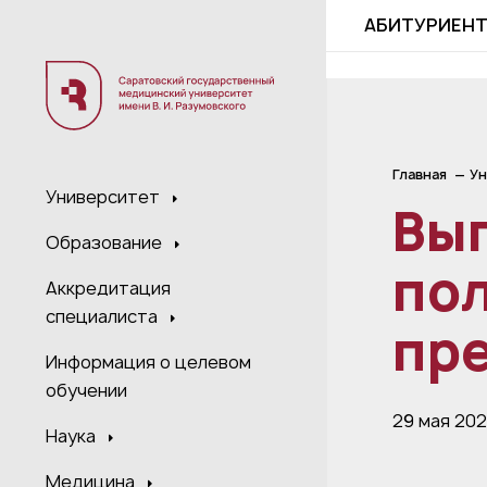
;
АБИТУРИЕН
Главная
Ун
Университет
Вы
Образование
пол
Аккредитация
специалиста
пр
Информация о целевом
обучении
29 мая 20
Наука
Медицина