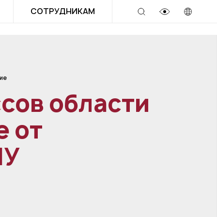
СОТРУДНИКАМ
ие
сов области
е от
МУ