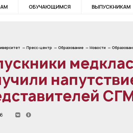
ТАМ
ОБУЧАЮЩИМСЯ
ВЫПУСКНИКАМ
иверситет
Пресс-центр
Образование
Новости
Образован
пускники медклас
учили напутстви
едставителей СГ
26