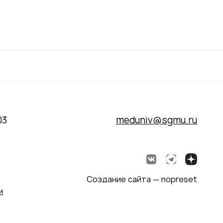
03
meduniv@sgmu.ru
Создание сайта — nopreset
и