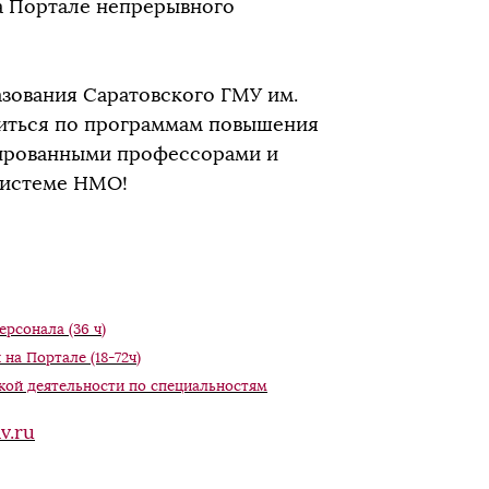
на Портале непрерывного
зования Саратовского ГМУ им.
читься по программам повышения
ированными профессорами и
системе НМО!
рсонала (36 ч)
на Портале (18-72ч)
кой деятельности по специальностям
v.ru