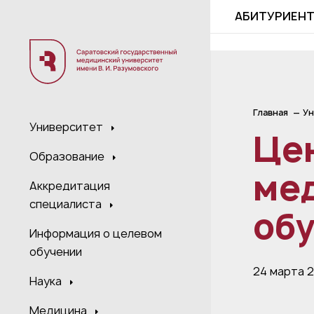
;
АБИТУРИЕН
Главная
Ун
Университет
Це
Образование
ме
Аккредитация
специалиста
об
Информация о целевом
обучении
24 марта 
Наука
Медицина