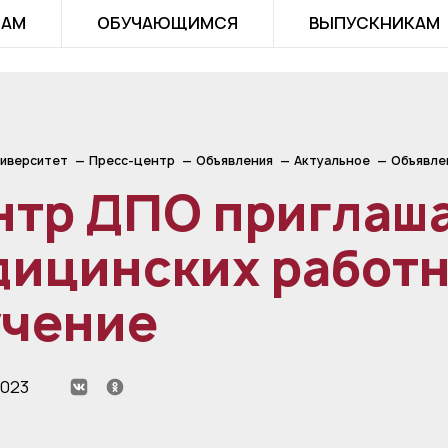
ТАМ
ОБУЧАЮЩИМСЯ
ВЫПУСКНИКАМ
иверситет
Пресс-центр
Объявления
Актуальное
Объявле
нтр ДПО приглаш
дицинских работн
учение
2023