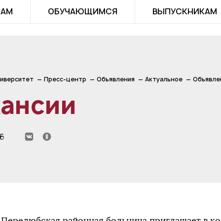
ТАМ
ОБУЧАЮЩИМСЯ
ВЫПУСКНИКАМ
иверситет
Пресс-центр
Объявления
Актуальное
Объявле
кансии
26
Перелюбская районная больница приглашает в ко