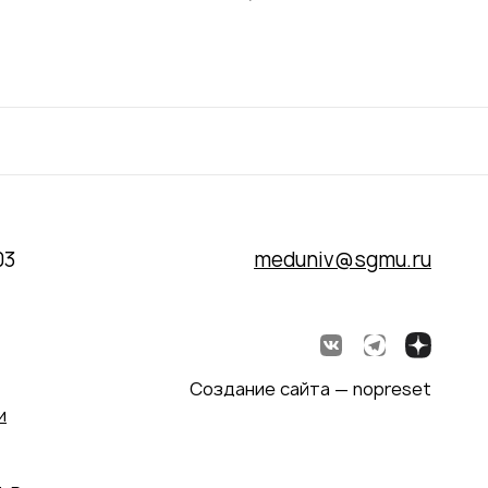
03
meduniv@sgmu.ru
Создание сайта — nopreset
и