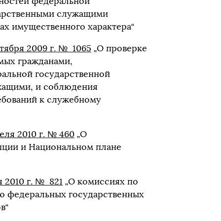
ностей федеральной
дарственными служащими
вах имущественного характера“
тября 2009 г. № 1065
„О проверке
мых гражданами,
альной государственной
жащими, и соблюдения
бований к служебному
ля 2010 г. № 460
„О
пции и Национальном плане
 2010 г. № 821
„О комиссиях по
ю федеральных государственных
в“