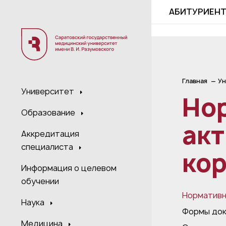
;
АБИТУРИЕН
Главная
Ун
Университет
Но
Образование
акт
Аккредитация
специалиста
ко
Информация о целевом
обучении
Нормативн
Наука
Формы док
Медицина