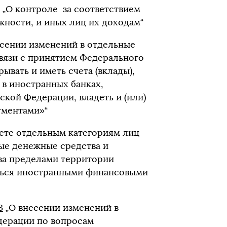
„О контроле за соответствием
ности, и иных лиц их доходам“
сении изменений в отдельные
вязи с принятием Федерального
ывать и иметь счета (вклады),
 в иностранных банках,
кой Федерации, владеть и (или)
ументами»“
ете отдельным категориям лиц
ные денежные средства и
за пределами территории
аться иностранными финансовыми
З
„О внесении изменений в
дерации по вопросам