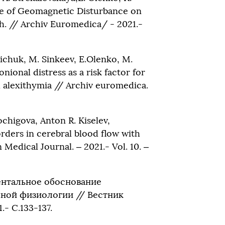
nce of Geomagnetic Disturbance on
th. // Archiv Euromedica/ - 2021.-
richuk, M. Sinkeev, E.Olenko, M.
ional distress as a risk factor for
h alexithymia // Archiv euromedica.
ochigova, Anton R. Kiselev,
orders in cerebral blood flow with
Medical Journal. – 2021.- Vol. 10. –
иментальное обоснование
ной физиологии // Вестник
- С.133-137.