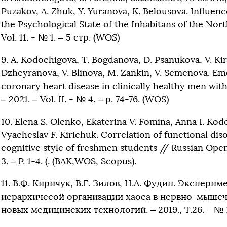
Puzakov, A. Zhuk, Y. Yuranova, K. Belousova. Influe
the Psychological State of the Inhabitans of the Nor
Vol. 11. - № 1. – 5 стр. (WOS)
9. А. Kodochigova, T. Bogdanova, D. Psanukova, V. Ki
Dzheyranova, V. Blinova, M. Zankin, V. Semenova. Emon
coronary heart disease in clinically healthy men wit
– 2021. – Vol. II. - № 4. – p. 74-76. (WOS)
10. Elena S. Olenko, Ekaterina V. Fomina, Anna I. Kod
Vyacheslav F. Kirichuk. Correlation of functional dis
cognitive style of freshmen students // Russian Open 
3. – P. 1-4. (. (ВАК,WOS, Scopus).
11. В.Ф. Киричук, В.Г. Зилов, Н.А. Фудин. Экспер
иерархичесой организации хаоса в нервно-мышеч
новых медицинских технологий. – 2019., Т.26. - № 1.