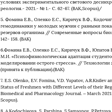
условиях экспериментального светового десинхро
реология.- 2021.- № 1.- С. 62-67. (ВАК,Scopus)/
5. Фомина Е.В., Оленко Е.С., Киричук В.Ф., Кодоч
гемодинамики у молодых мужчин с разными пока
резервов организма // Современные вопросы биомеди
142- 158. (ВАК)
6.Фомина Е.В., Оленко Е.С., Киричук В.Ф., Юпатов В
М.И. «Психофизиологическая адаптация студент
моделировании острого стресса». // Технологии ж
(принята к публикации).(ВАК)
7. E.S. Olenko, E.V. Fomina, V.D. Yupatov, A.R.Kisilev 
Status of Freshmen with Different Levels of their Re
Biomedical and Pharmacology Journal. – March 2021. – 
Scopus).
8. A.Kodochigova, S. Parshina, S.Samsonov, P.Petrova,