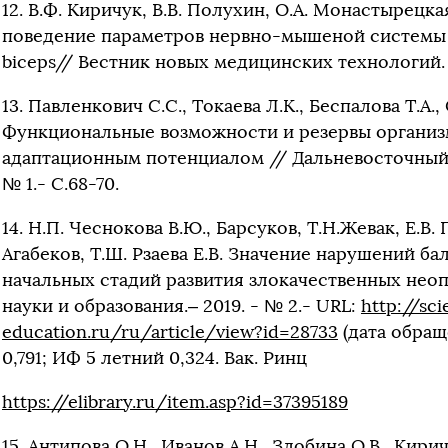
12. В.Ф. Киричук, В.В. Полухин, О.А. Монастырецка
поведение параметров нервно-мышеной системы 
biceps// Вестник новых медицинских технологий. – 2
13. Павленкович С.С., Токаева Л.К., Беспалова Т.А.
Функциональные возможности и резервы организ
адаптационным потенциалом // Дальневосточный 
№ 1.- С.68-70.
14. Н.П. Чеснокова В.Ю., Барсуков, Т.Н.Жевак, Е.В.
Агабеков, Т.Ш. Рзаева Е.В. Значение нарушений ба
начальных стадий развития злокачественных нео
науки и образования.– 2019. - № 2.- URL:
http://sc
education.ru/ru/article/view?id=28733
(дата обраще
0,791; ИФ 5 летний 0,324. Вак. Ринц
https://elibrary.ru/item.asp?id=37395189
15. Антипова О.Н., Иванов А.Н., Злобина О.В., Кири