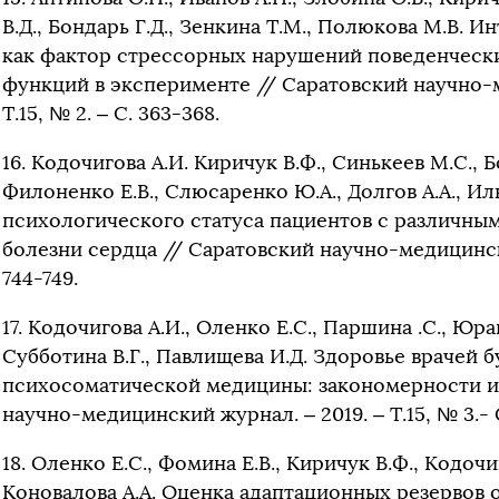
В.Д., Бондарь Г.Д., Зенкина Т.М., Полюкова М.В. 
как фактор стрессорных нарушений поведенческ
функций в эксперименте // Саратовский научно-м
Т.15, № 2. – С. 363-368.
16. Кодочигова А.И. Киричук В.Ф., Синькеев М.С., Б
Филоненко Е.В., Слюсаренко Ю.А., Долгов А.А., Ил
психологического статуса пациентов с различн
болезни сердца // Саратовский научно-медицинский
744-749.
17. Кодочигова А.И., Оленко Е.С., Паршина .С., Юран
Субботина В.Г., Павлищева И.Д. Здоровье врачей 
психосоматической медицины: закономерности и
научно-медицинский журнал. – 2019. – Т.15, № 3.- С
18. Оленко Е.С., Фомина Е.В., Киричук В.Ф., Кодочи
Коновалова А.А. Оценка адаптационных резервов 