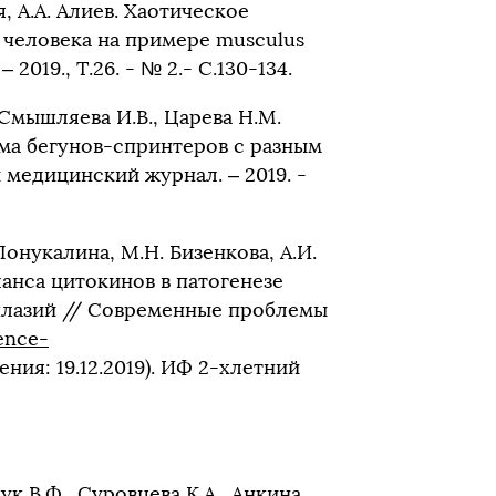
я, А.А. Алиев. Хаотическое
человека на примере musculus
019., Т.26. - № 2.- С.130-134.
, Смышляева И.В., Царева Н.М.
ма бегунов-спринтеров с разным
медицинский журнал. – 2019. -
 Понукалина, М.Н. Бизенкова, А.И.
ланса цитокинов в патогенезе
плазий // Современные проблемы
ience-
ния: 19.12.2019). ИФ 2-хлетний
чук В.Ф., Суровцева К.А., Анкина