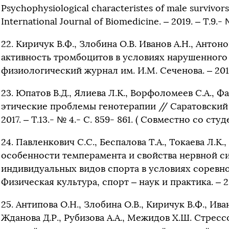
Psychophysiological characteristes of male survivors
International Journal of Biomedicine. – 2019. – Т.9.-
22. Киричук В.Ф., Злобина О.В. Иванов А.Н., Анто
активность тромбоцитов в условиях нарушенного
физиологический журнал им. И.М. Сеченова. – 2019. –
23. Юпатов В.Д., Ялиева Л.К., Ворфоломеев С.А., 
этические проблемы генотерапии // Саратовский
2017. – Т.13.- № 4.- С. 859- 861. ( Совместно со студ
24. Павленкович С.С., Беспалова Т.А., Токаева Л.
особенности темперамента и свойства нервной с
индивидуальных видов спорта в условиях соревн
Физическая культура, спорт – наук и практика. – 201
25. Антипова О.Н., Злобина О.В., Киричук В.Ф., Ива
Жданова Д.Р., Рубизова А.А., Межидов Х.Ш. Стре