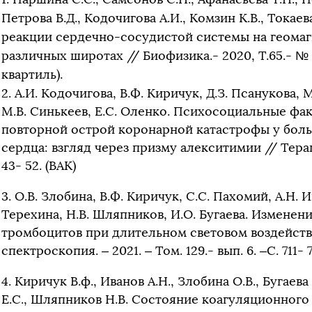
Петрова В.Д., Кодочигова А.И., Комзин К.В., Токае
реакции сердечно-сосудистой системы на геома
различных широтах // Биофизика.- 2020, Т.65.- № 6.
квартиль).
2. А.И. Кодочигова, В.Ф. Киричук, Д.З. Псанукова, 
М.В. Синькеев, Е.С. Оленко. Психосоциальные фа
повторной острой коронарной катастрофы у бол
сердца: взгляд через призму алекситимии // Терапия
43- 52. (ВАК)
3. О.В. Злобина, В.Ф. Киричук, С.С. Пахомий, А.Н. 
Терехина, Н.В. Шляпников, И.О. Бугаева. Измене
тромбоцитов при длительном световом воздейств
спектроскопия. – 2021. – Том. 129.- вып. 6. –С. 711- 
4. Киричук В.ф., Иванов А.Н., Злобина О.В., Бугаев
Е.С., Шляпников Н.В. Состояние коагуляционного 