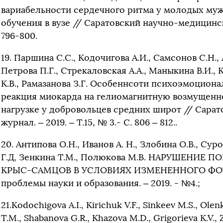
вариабельности сердечного ритма у молодых муж
обучения в вузе // Саратовский научно-медицинский
796-800.
19. Паршина С.С., Кодочигова А.И., Самсонов С.Н., 
Петрова П.Г., Стрекаловская А.А., Маныкина В.И., 
К.В., Рамазанова З.Г. Особеннсоти психоэмоциона
реакция миокарда на гелиомагнитную возмущенн
нагрузке у добровольцев средних широт // Сара
журнал. – 2019. – Т.15, № 3.- С. 806 – 812..
20. Антипова О.Н., Иванов А. Н., Злобина О.В., Суро
Г.Д, Зенкина Т.М., Полюкова М.В. НАРУШЕНИЕ
КРЫС-САМЦОВ В УСЛОВИЯХ ИЗМЕНЕННОГО ФО
проблемы науки и образования. – 2019. - №4.;
21.Kodochigova A.I., Kirichuk V.F., Sinkeev M.S., Ole
T.M., Shabanova G.R., Khazova M.D., Grigorieva K.V., 