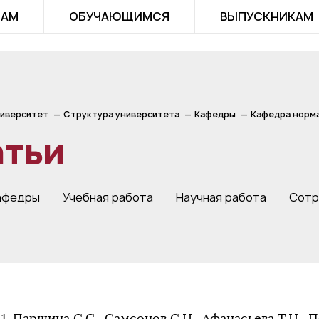
ТАМ
ОБУЧАЮЩИМСЯ
ВЫПУСКНИКАМ
иверситет
Структура университета
Кафедры
Кафедра норма
атьи
афедры
Учебная работа
Научная работа
Сотр
1. Паршина С.С., Самсонов С.Н., Афанасьева Т.Н., П