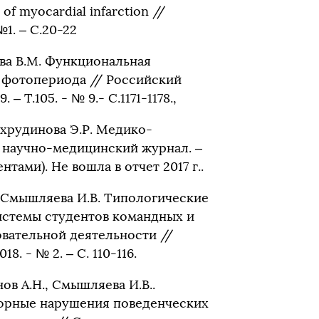
 of myocardial infarction //
 №1. – С.20-22
нова В.М. Функциональная
 фотопериода // Российский
 Т.105. - № 9.- С.1171-1178.,
Фахрудинова Э.Р. Медико-
 научно-медицинский журнал. –
ентами). Не вошла в отчет 2017 г..
К., Смышляева И.В. Типологические
истемы студентов командных и
овательной деятельности //
8. - № 2. – С. 110-116.
нов А.Н., Смышляева И.В..
ссорные нарушения поведенческих