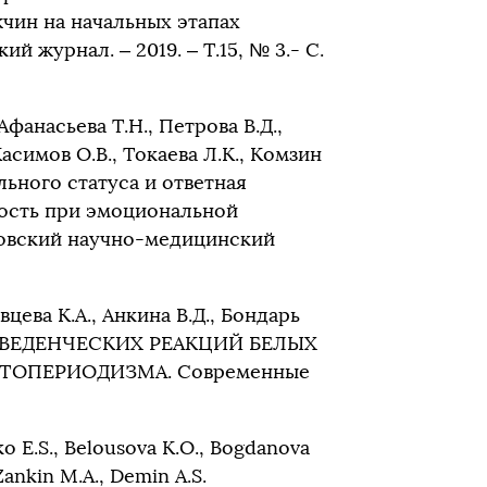
чин на начальных этапах
 журнал. – 2019. – Т.15, № 3.- С.
Афанасьева Т.Н., Петрова В.Д.,
Касимов О.В., Токаева Л.К., Комзин
льного статуса и ответная
ость при эмоциональной
товский научно-медицинский
вцева К.А., Анкина В.Д., Бондарь
 ПОВЕДЕНЧЕСКИХ РЕАКЦИЙ БЕЛЫХ
ТОПЕРИОДИЗМА. Современные
nko E.S., Belousova K.O., Bogdanova
Zankin M.A., Demin A.S.