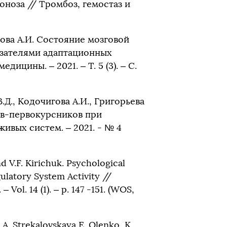
ноза // Тромбоз, гемостаз и
игова А.И. Состояние мозговой
зателями адаптационных
цины. – 2021. – Т. 5 (3). – С.
.Д., Кодочигова А.И., Григорьева
ов-первокурсников при
ивых систем. – 2021. - № 4
and V.F. Kirichuk. Psychological
gulatory System Activity //
Vol. 14 (1). – p. 147 -151. (WOS,
 A. Strekalovskaya,E. Olenko, K.