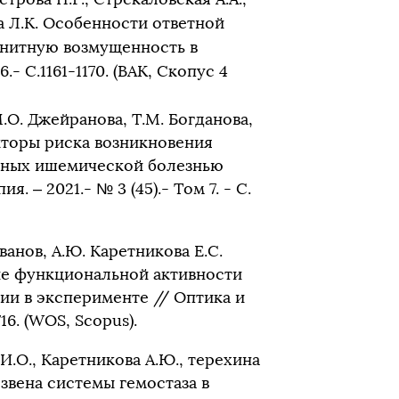
ва Л.К. Особенности ответной
гнитную возмущенность в
- С.1161-1170. (ВАК, Скопус 4
М.О. Джейранова, Т.М. Богданова,
кторы риска возникновения
ьных ишемической болезнью
. – 2021.- № 3 (45).- Том 7. - С.
Иванов, А.Ю. Каретникова Е.С.
ние функциональной активности
ии в эксперименте // Оптика и
716. (WOS, Scopus).
а И.О., Каретникова А.Ю., терехина
звена системы гемостаза в