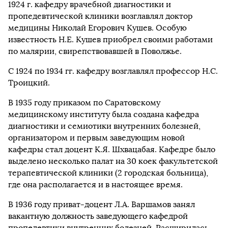
1924 г. кафедру врачебной диагностики и
пропедевтической клиники возглавлял доктор
медицины Николай Егорович Кушев. Особую
известность Н.Е. Кушев приобрел своими работами
по малярии, свирепствовавшей в Поволжье.
С 1924 по 1934 гг. кафедру возглавлял профессор Н.С.
Троицкий.
В 1935 году приказом по Саратовскому
медицинскому институту была создана кафедра
диагностики и семиотики внутренних болезней,
организатором и первым заведующим новой
кафедры стал доцент К.Я. Шхвацабая. Кафедре было
выделено несколько палат на 30 коек факультетской
терапевтической клиники (2 городская больница),
где она располагается и в настоящее время.
В 1936 году приват-доцент Л.А. Варшамов занял
вакантную должность заведующего кафедрой
пропедевтики внутренних болезней. Расширилась