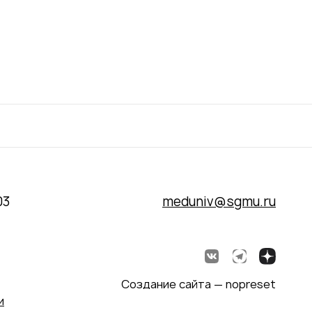
03
meduniv@sgmu.ru
Создание сайта — nopreset
и