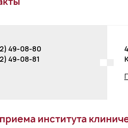
акты
52) 49-08-80
4
52) 49-08-81
К
 приема института клинич