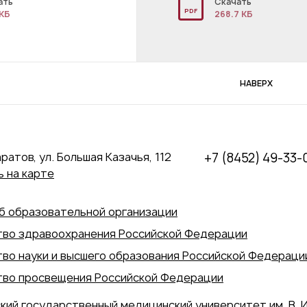
ать
Скачать
PDF
 КБ
268.7 КБ
НАВЕРХ
аратов, ул. Большая Казачья, 112
+7 (8452) 49-33-
 на карте
б образовательной организации
во здравоохранения Российской Федерации
во науки и высшего образования Российской Федераци
во просвещения Российской Федерации
кий государственный медицинский университет им. В. И