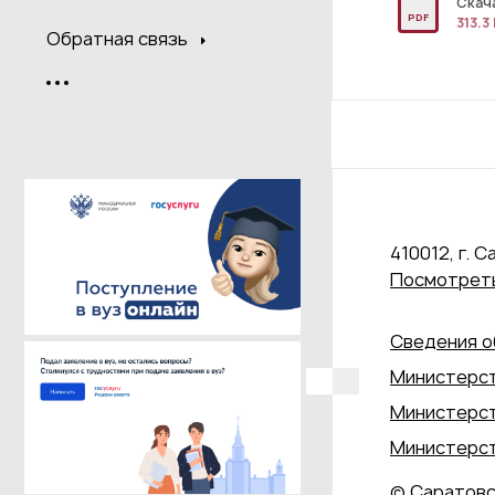
Скач
PDF
313.3
Обратная связь
410012, г. С
Посмотреть
Сведения о
Министерст
Министерст
Министерст
© Саратовс