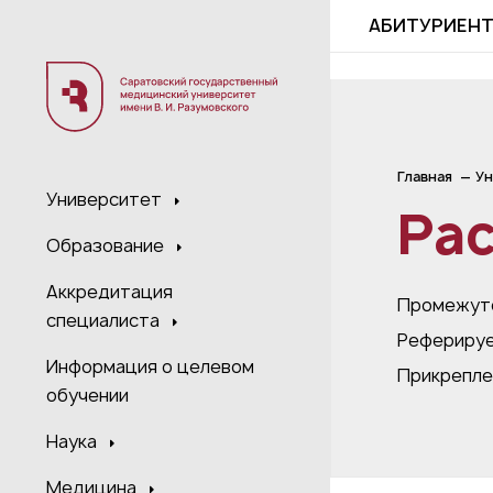
;
АБИТУРИЕН
Главная
Ун
Университет
Ра
Образование
Аккредитация
Промежуто
специалиста
Реферируе
Информация о целевом
Прикрепле
обучении
Наука
Медицина