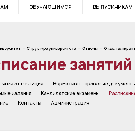
ТАМ
ОБУЧАЮЩИМСЯ
ВЫПУСКНИКАМ
иверситет
Структура университета
Отделы
Отдел аспиран
списание занятий
чная аттестация
Нормативно-правовые документ
мые издания
Кандидатские экзамены
Расписани
ние
Контакты
Администрация