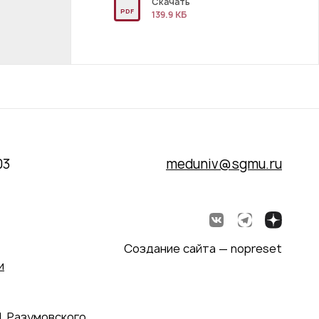
Скачать
PDF
139.9 КБ
03
meduniv@sgmu.ru
Создание сайта — nopreset
и
. Разумовского,