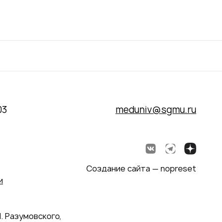
03
meduniv@sgmu.ru
Создание сайта — nopreset
и
. Разумовского,