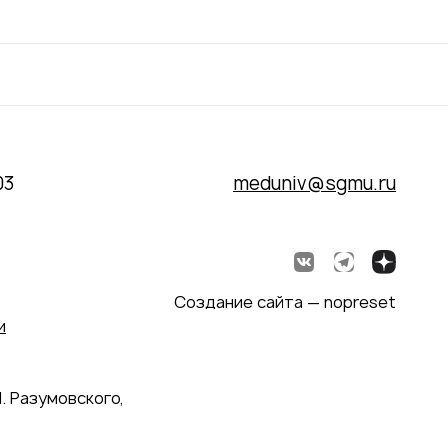
03
meduniv@sgmu.ru
Создание сайта — nopreset
и
. Разумовского,