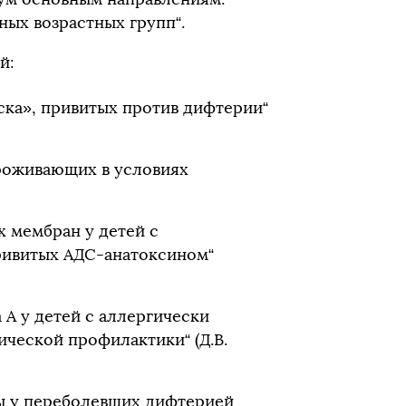
ных возрастных групп“.
й:
ска», привитых против дифтерии“
роживающих в условиях
х мембран у детей с
ривитых АДС-анатоксином“
А у детей с аллергически
ческой профилактики“ (Д.В.
ы у переболевших дифтерией