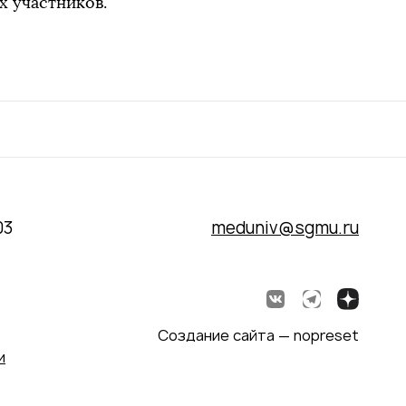
х участников.
03
meduniv@sgmu.ru
Создание сайта — nopreset
и