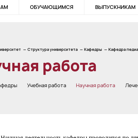
ТАМ
ОБУЧАЮЩИМСЯ
ВЫПУСКНИКАМ
иверситет
Структура университета
Кафедры
Кафедра педи
чная работа
афедры
Учебная работа
Научная работа
Лече
Научная деятельность кафедры проводится по д