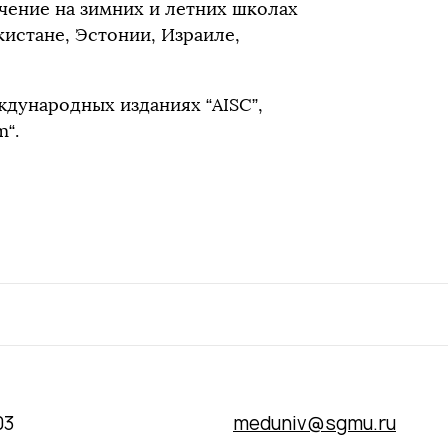
чение на зимних и летних школах
кистане, Эстонии, Израиле,
дународных изданиях “AISC”,
m“.
03
meduniv@sgmu.ru