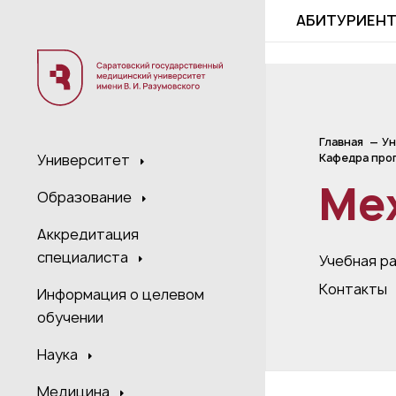
;
АБИТУРИЕН
Главная
Ун
Кафедра проп
Университет
Ме
Образование
Аккредитация
специалиста
Учебная р
Контакты
Информация о целевом
обучении
Наука
Медицина