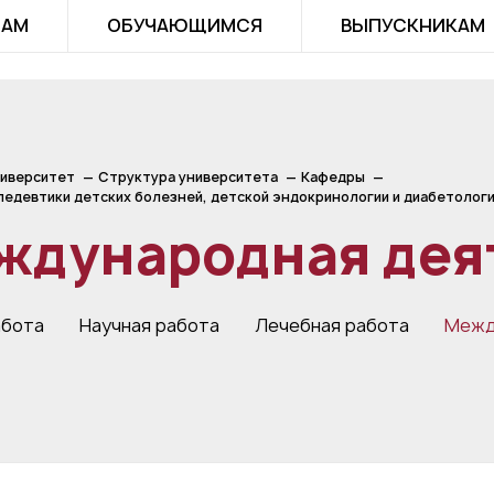
ТАМ
ОБУЧАЮЩИМСЯ
ВЫПУСКНИКАМ
иверситет
Структура университета
Кафедры
едевтики детских болезней, детской эндокринологии и диабетолог
ждународная дея
абота
Научная работа
Лечебная работа
Межд