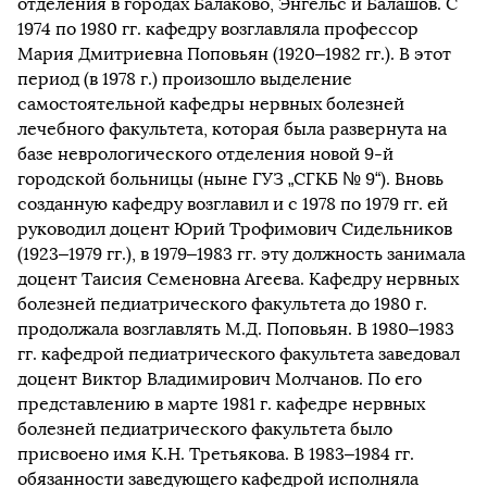
отделения в городах Балаково, Энгельс и Балашов. С
1974 по 1980 гг. кафедру возглавляла профессор
Мария Дмитриевна Поповьян (1920–1982 гг.). В этот
период (в 1978 г.) произошло выделение
самостоятельной кафедры нервных болезней
лечебного факультета, которая была развернута на
базе неврологического отделения новой 9-й
городской больницы (ныне ГУЗ „СГКБ № 9“). Вновь
созданную кафедру возглавил и с 1978 по 1979 гг. ей
руководил доцент Юрий Трофимович Сидельников
(1923–1979 гг.), в 1979–1983 гг. эту должность занимала
доцент Таисия Семеновна Агеева. Кафедру нервных
болезней педиатрического факультета до 1980 г.
продолжала возглавлять М.Д. Поповьян. В 1980–1983
гг. кафедрой педиатрического факультета заведовал
доцент Виктор Владимирович Молчанов. По его
представлению в марте 1981 г. кафедре нервных
болезней педиатрического факультета было
присвоено имя К.Н. Третьякова. В 1983–1984 гг.
обязанности заведующего кафедрой исполняла