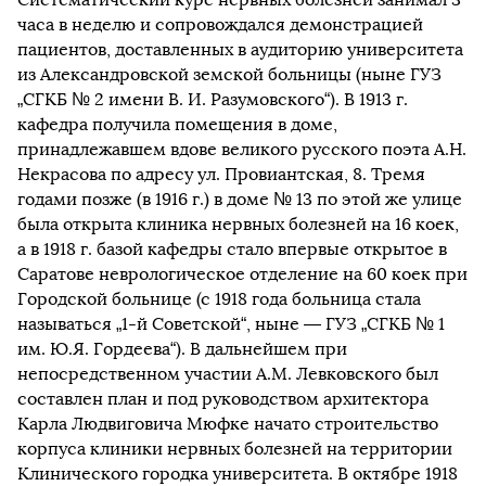
часа в неделю и сопровождался демонстрацией
пациентов, доставленных в аудиторию университета
из Александровской земской больницы (ныне ГУЗ
„СГКБ № 2 имени В. И. Разумовского“). В 1913 г.
кафедра получила помещения в доме,
принадлежавшем вдове великого русского поэта А.Н.
Некрасова по адресу ул. Провиантская, 8. Тремя
годами позже (в 1916 г.) в доме № 13 по этой же улице
была открыта клиника нервных болезней на 16 коек,
а в 1918 г. базой кафедры стало впервые открытое в
Саратове неврологическое отделение на 60 коек при
Городской больнице (с 1918 года больница стала
называться „1-й Советской“, ныне — ГУЗ „СГКБ № 1
им. Ю.Я. Гордеева“). В дальнейшем при
непосредственном участии А.М. Левковского был
составлен план и под руководством архитектора
Карла Людвиговича Мюфке начато строительство
корпуса клиники нервных болезней на территории
Клинического городка университета. В октябре 1918