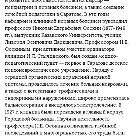
и развитие двух самостоятельных кафедр —
психиатрии и нервных болезней, а также создание
лечебной педагогики в Саратове. В эти годы
кафедрой и клиникой нервных болезней руководил
профессор Николай Евграфович Осокин (1877–1949
гг.), выпускник Казанского Университета, ученик
Ливерия Осиповича Даркшевича. Профессором Н.Е.
Осокиным, при активном участии ординатора
клиники И.Л. Стычинского, был создан медико-
педагогический пункт — первое в Саратове детское
психоневрологическое учреждение. Наряду с
терапией органических поражений нервной
системы, проводилось лечение больных неврозами,
а также с вегетативно-трофическими и
эндокринными нарушениями, широко применялась
бальнеотерапия и внедрялось электролечение. В
1927 г. клиника была переведена в главный корпус
Городской больницы. Научная деятельность
профессора Н.Е. Осокина отличалась глубиной
исследований и многогранностью, его труды были