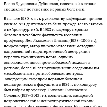
Елена Эдуардовна Дубинская, известный в стране
специалист по генетике нервных болезней.
В начале 1980-х гг. к руководству кафедрами пришли
ученые, чья деятельность была прежде всего связана
с нейрохирургией. В 1983 г. кафедру нервных
болезней лечебного факультета возглавил
профессор Лев Яковлевич Лившиц (1928–2005 гг.),
нейрохирург, автор широко известной методики
направленной гидротермической деструкции
корешка тройничного нерва, один из
основоположников противоболевой помощи в
регионе, более 15 лет руководивший созданным им
межобластным противоболевым центром.
Заведующим кафедрой нервных болезней
педиатрического факультета в 1984 г. по конкурсу
был избран профессор Николай Николаевич
Соловых (1927–2012 гг.), воспитанник самарской
неврологической и нейрохирургической школы,
ученик Льва Николаевича Нестерова. Научная работа