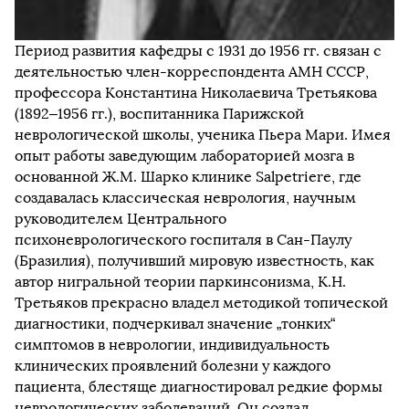
Период развития кафедры с 1931 до 1956 гг. связан с
деятельностью член-корреспондента АМН СССР,
профессора Константина Николаевича Третьякова
(1892–1956 гг.), воспитанника Парижской
неврологической школы, ученика Пьера Мари. Имея
опыт работы заведующим лабораторией мозга в
основанной Ж.М. Шарко клинике Salpetriere, где
создавалась классическая неврология, научным
руководителем Центрального
психоневрологического госпиталя в Сан-Паулу
(Бразилия), получивший мировую известность, как
автор нигральной теории паркинсонизма, К.Н.
Третьяков прекрасно владел методикой топической
диагностики, подчеркивал значение „тонких“
симптомов в неврологии, индивидуальность
клинических проявлений болезни у каждого
пациента, блестяще диагностировал редкие формы
неврологических заболеваний. Он создал