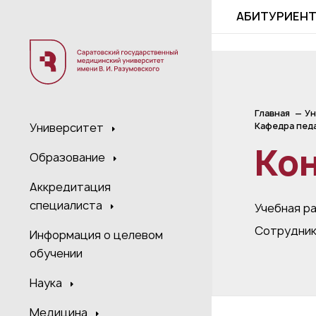
;
АБИТУРИЕН
Главная
Ун
Кафедра педа
Университет
Ко
Образование
Аккредитация
специалиста
Учебная р
Сотрудни
Информация о целевом
обучении
Наука
Медицина