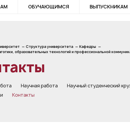
ТАМ
ОБУЧАЮЩИМСЯ
ВЫПУСКНИКАМ
иверситет
Структура университета
Кафедры
гогики, образовательных технологий и профессиональной коммуник
нтакты
абота
Научная работа
Научный студенческий кр
ки
Контакты